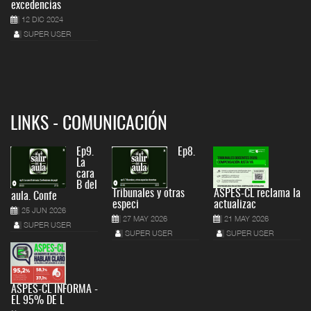
excedencias
12 DIC 2024
SUPER USER
LINKS - COMUNICACIÓN
Ep9.
Ep8.
La
cara
B del
Tribunales y otras
ASPES-CL reclama la
aula. Confe
especi
actualizac
25 JUN 2026
27 MAY 2026
21 MAY 2026
SUPER USER
SUPER USER
SUPER USER
ASPES-CL INFORMA -
EL 95% DE L