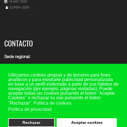
19 MAY 2026
SUPER USER
CONTACTO
Sede regional:
C/ María de Molina 7, 2º piso - oficina 5, 47001 - Valladolid
Teléfono y fax: 983 29 35 45 Ext. 107
Utilizamos cookies propias y de terceros para fines
analíticos y para mostrarle publicidad personalizada
Móvil: 649 73 44 20
en base a un perfil elaborado a partir de sus hábitos de
navegación (por ejemplo, páginas visitadas). Puede
Email consultas:
consultas@aspescl.com
aceptar todas las cookies pulsando el boton "Aceptar
Cookies" o rechazar su uso pulsando el boton
Otras sedes
(ver menú superior provincias)
"Rechazar".
Política de cookies
Política de privacidad
Rechazar
Aceptar cookies
Copyright ASPES-CL © 2023 Todos los derechos reservados. All Rights