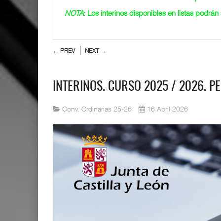
NOTA
: Los interinos disponibles en listas podrá
← PREV
NEXT →
INTERINOS. CURSO 2025 / 2026. PE
Conv. Ordinarias 25-26
16 Abril 2026