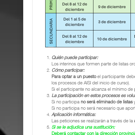
Quién puede participar:
Los interinos que formen parte de listas o
Cómo participar:
Para optar a un puesto
el participante deb
los procesos de AISI del inicio de curso).
Si el participante no alcanza el mínimo de
La participación en estos procesos es volun
Si no participa
no será eliminado de listas
y
Si no participa no será necesario que aport
Aplicación informática:
Las peticiones se realizarán a través de la
Si se le adjudica una sustitución:
Deberá contactar con la dirección provinci