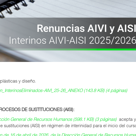
plásticas y diseño.
n_InterinosEliminados-AIVI_25-26_ANEXO (143.8 KB) (4 páginas)
OCESOS DE SUSTITUCIONES (AISI):
ección General de Recursos Humanos (598.1 KB) (3 páginas)
acepta y
 sustituciones (AISI) en régimen de interinidad para el inicio del cur
 de 16 de abril de 2026, de la Dirección General de Recursos Human