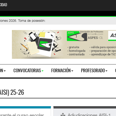
CIDAD
stados de participantes y vacantes
iones 2026. Toma de posesión
:
ÓN
CONVOCATORIAS
FORMACIÓN
PROFESORADO
ISI) 25-26
rante el curso escolar
Adjudicaciones AISI-1