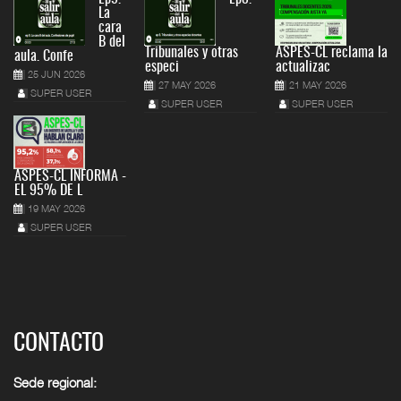
La
cara
B del
Tribunales y otras
ASPES-CL reclama la
aula. Confe
especi
actualizac
25 JUN 2026
27 MAY 2026
21 MAY 2026
SUPER USER
SUPER USER
SUPER USER
ASPES-CL INFORMA -
EL 95% DE L
19 MAY 2026
SUPER USER
CONTACTO
Sede regional: