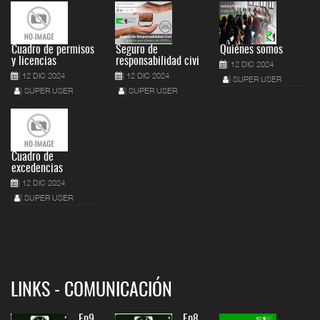
Cuadro de permisos
Seguro de
Quiénes somos
y licencias
responsabilidad civi
12 DIC 2024
12 DIC 2024
12 DIC 2024
SUPER USER
SUPER USER
SUPER USER
Cuadro de
excedencias
12 DIC 2024
SUPER USER
LINKS - COMUNICACIÓN
Ep9.
Ep8.