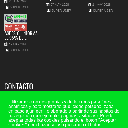
25 JUN 2026
27 MAY 2026
21 MAY 2026
SUPER USER
SUPER USER
SUPER USER
ASPES-CL INFORMA -
EL 95% DE L
19 MAY 2026
SUPER USER
CONTACTO
Sede regional:
Utilizamos cookies propias y de terceros para fines
analíticos y para mostrarle publicidad personalizada
C/ María de Molina 7, 2º piso - oficina 5, 47001 - Valladolid
en base a un perfil elaborado a partir de sus hábitos de
navegación (por ejemplo, páginas visitadas). Puede
Teléfono y fax: 983 29 35 45 Ext. 107
aceptar todas las cookies pulsando el boton "Aceptar
Móvil: 649 73 44 20
Cookies" o rechazar su uso pulsando el boton