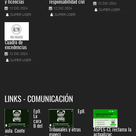
y licencias
responsabilidad civi
12 DIC 2024
12 DIC 2024
12 DIC 2024
SUPER USER
SUPER USER
SUPER USER
Cuadro de
excedencias
12 DIC 2024
SUPER USER
LINKS - COMUNICACIÓN
Ep9.
Ep8.
La
cara
B del
Tribunales y otras
ASPES-CL reclama la
aula. Confe
especi
actualizac